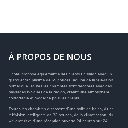
LE
DELTA
DE
L’ÈBRE
À PROPOS DE NOUS
L’hôtel propose également à ses clients un salon avec un
grand écran plasma de 65 pouces, équipé de la télévision
numérique. Toutes les chambres sont décorées avec des
paysages typiques de la région, créant une atmosphère
confortable et moderne pour les clients.
Toutes les chambres disposent d’une salle de bains, d’une
télévision intelligente de 32 pouces, de la climatisation, du
wifi gratuit et d’une réception ouverte 24 heures sur 24.