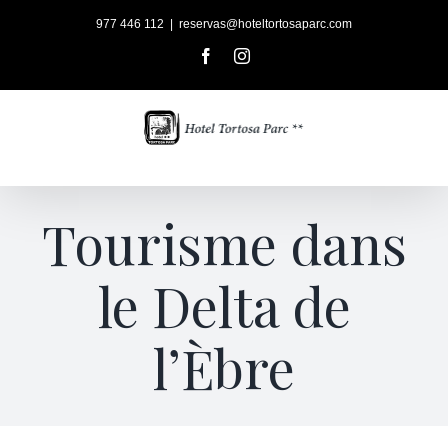
Skip
977 446 112
|
reservas@hoteltortosaparc.com
to
content
Facebook
Instagram
Tourisme dans
le Delta de
l’Èbre