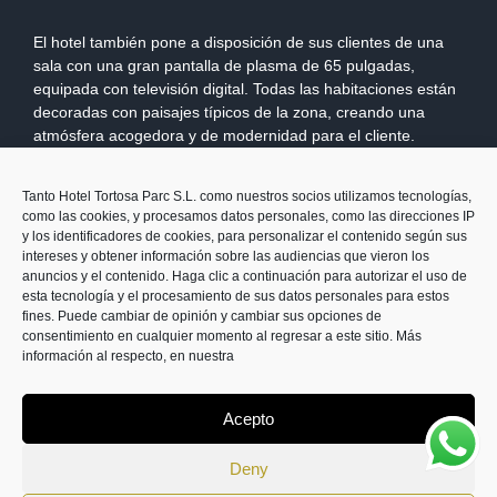
El hotel también pone a disposición de sus clientes de una
sala con una gran pantalla de plasma de 65 pulgadas,
equipada con televisión digital. Todas las habitaciones están
decoradas con paisajes típicos de la zona, creando una
atmósfera acogedora y de modernidad para el cliente.
Todas las habitaciones disponen de baño, smart TV de 32
Tanto Hotel Tortosa Parc S.L. como nuestros socios utilizamos tecnologías,
pulgadas, climatización, wifi gratuito y recepción 24 horas.
como las cookies, y procesamos datos personales, como las direcciones IP
y los identificadores de cookies, para personalizar el contenido según sus
A destacar el alto grado de satisfacción de los clientes
intereses y obtener información sobre las audiencias que vieron los
debido al trato amable y familiar por parte del personal del
anuncios y el contenido. Haga clic a continuación para autorizar el uso de
hotel.
esta tecnología y el procesamiento de sus datos personales para estos
fines. Puede cambiar de opinión y cambiar sus opciones de
consentimiento en cualquier momento al regresar a este sitio. Más
información al respecto, en nuestra
Acepto
© Copyright 2021 |
Aviso Legal
-
Política de Privacidad
-
Política
Deny
de Cookies