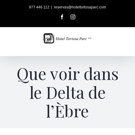
Skip
977 446 112
|
reservas@hoteltortosaparc.com
to
content
Facebook
Instagram
Que voir dans
le Delta de
l’Èbre